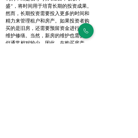
盛”，将时间用于培育长期的投资成果。
然而，长期投资需要投入更多的时间和
精力来管理租户和房产。如果投资者购
买的是旧房，还需要预留资金进行定期
维护修缮。当然，新房的维护也需要，
但通常相对较少。因此，在购买房产
时，选择新房或旧房也是投资者需要考
虑的一个因素。需要注意的是，在过去
几年，马来西亚的经济增长放缓，房地
产市场供应增加，需求减少，导致租房
市场竞争激烈。许多房屋的租金已经无
法覆盖每月的房贷。这意味着房产业主
现在需要自己承担部分房贷，因此在一
段时间内没有租金收入。因此，如果您
计划长期投资房地产，务必要在计算租
金回报率时考虑最不利情况，做好面对
这种情况的心理准备，并储备足够资金
应对可能的情况。