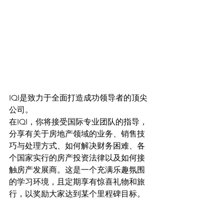
IQI是致力于全面打造成功领导者的顶尖
公司。
在IQI，你将接受国际专业团队的指导，
分享有关于房地产领域的业务、销售技
巧与处理方式、如何解决财务困难、各
个国家实行的房产投资法律以及如何接
触房产发展商。这是一个充满乐趣氛围
的学习环境，且定期享有惊喜礼物和旅
行，以奖励大家达到某个里程碑目标。