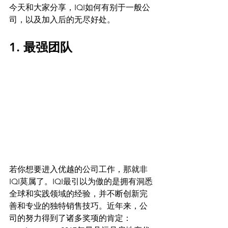
今天和大家分享，IQI如何有别于一般公
司，以及加入后的无尽好处。
1. 最强团队
若你想要进入优越的公司工作，那就非
IQI莫属了。IQI最引以为傲的是拥有洞悉
全球和实践领域的经验，并不断创新完
善和专业的独特销售技巧。近年来，公
司的努力得到了诸多奖项的肯定：