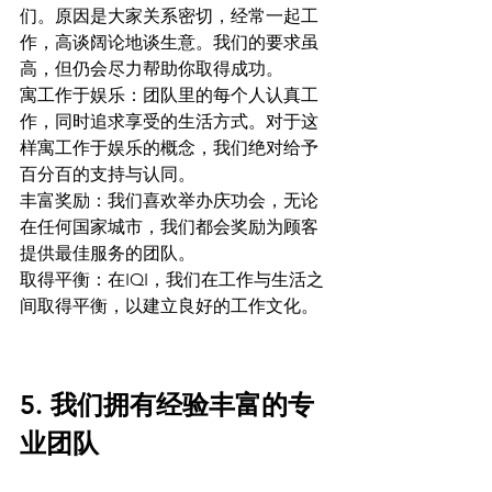
们。原因是大家关系密切，经常一起工
作，高谈阔论地谈生意。我们的要求虽
高，但仍会尽力帮助你取得成功。
寓工作于娱乐：团队里的每个人认真工
作，同时追求享受的生活方式。对于这
样寓工作于娱乐的概念，我们绝对给予
百分百的支持与认同。
丰富奖励：我们喜欢举办庆功会，无论
在任何国家城市，我们都会奖励为顾客
提供最佳服务的团队。
取得平衡：在IQI，我们在工作与生活之
间取得平衡，以建立良好的工作文化。
5. 我们拥有经验丰富的专
业团队