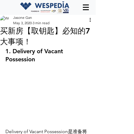
Jasone Gan
May 3, 2020
3 min read
买新房【取钥匙】必知的7
大事项！
1. Delivery of Vacant 
Possession
Delivery of Vacant Possession
是准备将