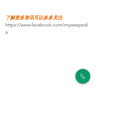
了解更多资讯可以多多关注
https://www.facebook.com/mywespedi
a
Chinese
See All
Recent Posts