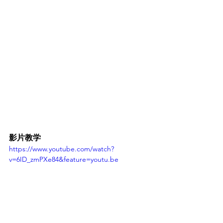
影片教学
https://www.youtube.com/watch?
v=6ID_zmPXe84&feature=youtu.be