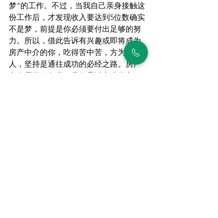
梦”的工作。不过，当我自己亲身接触这
份工作后，才发现收入要达到5位数确实
不是梦，前提是你必须要付出足够的努
力。所以，借此告诉有兴趣或即将成为
房产中介的你，吃得苦中苦，方为人上
人，坚持是通往成功的必经之路。房产
中介属于服务业，我们是以客户为主，
为他们提供最优秀的服务，最优秀的房
源，规划最赚钱的投资计划，在任何时
候都表现的专业。
分享来到结尾处，想要在这里告诉大
家，机遇对每个人来说都是平等的，只
要你是有心人，就一定能成为行业内的
佼佼者，开创更精彩的人生。
好啦！分享了这么多中介事业的点点滴
滴，如果大家有兴趣往这方面大展拳脚: 
点击
谢谢！